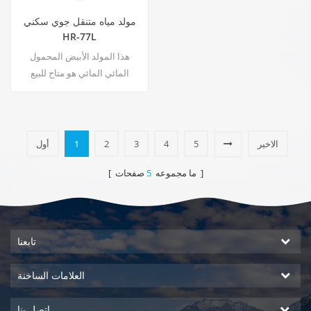
مولد مياه متنقل جوي سكني
HR-77L
هذا المولد الأبيض المحمول
المائي المائي هو متاح للبيع
الساخن ، ويستخدم أيضًا للمكتب.
المياه المولدة 30 لترًا يوميًا عند
30 ℃ و 80٪ RH. ساخن & أمبير ؛
شارك ld إخراج المياه النقية.
الاخير
5
4
3
2
1
أول
صفحات ]
[ ما مجموعه
5
تابعنا
العلامات الساخنة
اتصل بنا