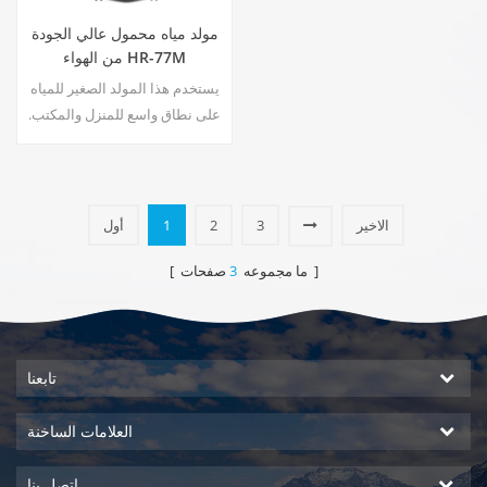
مولد مياه محمول عالي الجودة
من الهواء HR-77M
يستخدم هذا المولد الصغير للمياه
على نطاق واسع للمنزل والمكتب.
يمنحك السلامة ومياه الشرب
النقية ، خرج الماء النقي والساخن.
شاشة عرض LCD.
الاخير
3
2
1
أول
صفحات ]
[ ما مجموعه
3
تابعنا
العلامات الساخنة
اتصل بنا