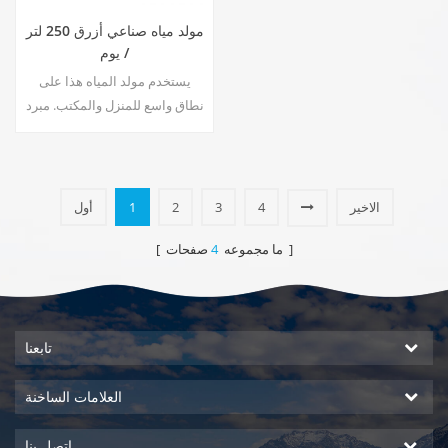
مولد مياه صناعي أزرق 250 لتر
/ يوم
يستخدم مولد المياه هذا على
نطاق واسع للمنزل والمكتب. مبرد
مياه مع وظيفة لانتاج الماء من
الهواء ، نظام DOW RO. ساخن &
أمبير ؛ إخراج الماء النقي البارد.
شاشة عرض LCD.
الاخير
4
3
2
1
أول
صفحات ]
[ ما مجموعه
4
تابعنا
العلامات الساخنة
اتصل بنا