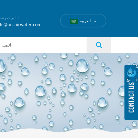
اترك رسالة ：
العربية
le@accairwater.com
اتصل بن