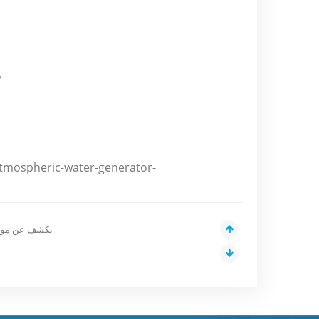
تعقيم بالأشعة فوق البن
tmospheric-water-generator-
شركة ACCAirWater تك