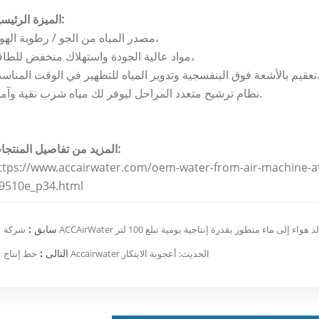
الميزة الرئيسية:
مصدر المياه من الجو / رطوبة الهواء،
مواد عالية الجودة واستهلاك منخفض للطاقة،
فسجية وتدوير المياه للتطهير في الوقت المناسب،
نظام ترشيح متعدد المراحل ليوفر لك مياه شرب نقية وآمنة.
المزيد من تفاصيل المنتجات:
ttps://www.accairwater.com/oem-water-from-air-machine-a
l9510e_p34.html
سابق :
شف عن مولد هواء إلى ماء متطور بقدرة إنتاجية يومية تبلغ 100 لتر
التالى :
خط إنتاج Accairwater الحديث: أعجوبة الابتكار