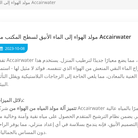
مولد الهواء إلى الماء الأنيق لسطح المكتب من Accairwater
مولد الهواء إلى الماء الأنيق لسطح المكتب من Accairwater
2023-10-08
تقدم Accairwater بفخر مولد الهواء إلى الماء المنزلي المرغوب فيه
اج الماء النقي المنعش من الهواء الذي تتنفسه. فوائد لا مثيل لها - استم
الغنية بالمعادن، مما يلغي الحاجة إلى الزجاجات البلاستيكية ويقلل التأث
البيئي.
دلائل الميزات:
تتميز آلة مولد المياه من الهواء من
شركة Accairwater المنزلية بميزات استثنائية. فهو يضمن إمدا
ر. يضمن نظام الترشيح المتقدم الحصول على مياه نقية وآمنة وخالية م
تصميم الأنيق، فإنه يندمج بسلاسة في أي إعداد منزلي، مما يوفر الراح
دون المساس بالجماليات.