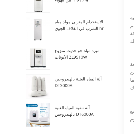
الاستخدام المنزلي مولد مياه
هم
الشرب في الغلاف الجوي hr-
 الصديقة
88c
مبرد مياه جو حديث منزوع
الأيونات ZL9510W
ى شراء
آلة المياه الغنية بالهيدروجين
ا
DT3000A
آلة تنقية المياه الغنية
اهم في
بالهيدروجين DT6000A