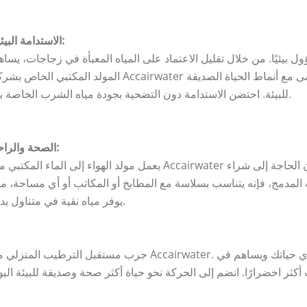
الاستدامة البيئية:
ول بيئيًا. من خلال تقليل الاعتماد على المياه المعبأة في زجاجات، يسا
المولد المكتبي الخاص بشركة Accairwater بشكل كبير في تقليل النفايات البلاستيكية، بما يتماشى مع أنماط الحياة
للبيئة. احتضن الاستدامة دون التضحية بجودة مياه الشرب الخاصة بك.
الصحة والراحة:
يعمل مولد الهواء إلى الماء المكتبي من Accairwater على تعزيز الرفاهية. استمتع بفوائد الترطيب دون الحاجة إل
المدمج، فإنه يتناسب بسلاسة مع المطابخ أو المكاتب أو أي مساحة، مم
يوفر مياه نقية في متناول يدك.
جرب مستقبل الترطيب المنزلي مع Accairwater. اكتشف متعة المياه النظيفة والمستدامة، مما يثري حياتك ويس