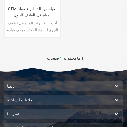
OEM المياه من آلة الهواء مولد
المياه في الغلاف الجوي
ZL9510E
أحدث آلة لتوليد المياه في الغلاف
الجوي لسطح المكتب ، وهي عبارة
عن آلات عالية التقنية من الهواء
إلى الماء. يوفر أعلى جودة لمياه
الشرب عن طريق حصاد المياه من
الرطوبة في الهواء. مبيعات المصنع
صفحات ]
[ ما مجموعه
1
مباشرة ، مرحبا بكم في الشراء
والبيع بالجملة.10
تابعنا
العلامات الساخنة
اتصل بنا