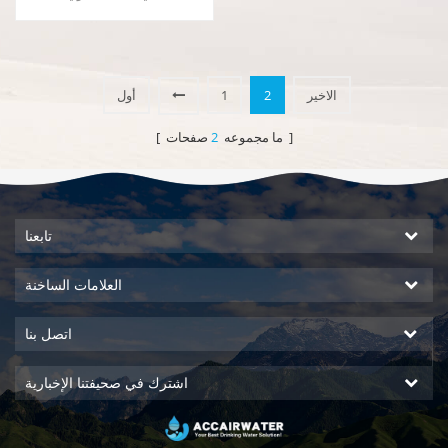
الجودة مع وظيفة لإنتاج المياه من
الهواء ، نظام DOW RO. حار و ناتج
الماء البارد النقي. شاشة عرض
LCD.
الاخير
2
1
أول
صفحات ]
[ ما مجموعه
2
تابعنا
العلامات الساخنة
اتصل بنا
اشترك في صحيفتنا الإخبارية