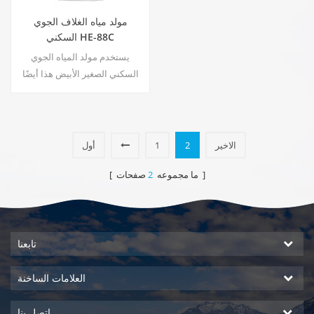
مولد مياه الغلاف الجوي
السكني HE-88C
يستخدم مولد المياه الجوي
السكني الصغير الأبيض هذا أيضًا
للمكتب. انتاج الماء البارد النقي.
شاشة عرض LCD. سعة التخزين:
16 لتر
الاخير
2
1
أول
صفحات ]
[ ما مجموعه
2
تابعنا
العلامات الساخنة
اتصل بنا