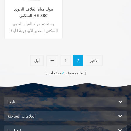
مولد مياه الغلاف الجوي
السكني HE-88C
يستخدم مولد المياه الجوي
السكني الصغير الأبيض هذا أيضًا
للمكتب. انتاج الماء البارد النقي.
شاشة عرض LCD. سعة التخزين:
16 لتر
الاخير
2
1
أول
صفحات ]
[ ما مجموعه
2
تابعنا
العلامات الساخنة
اتصل بنا