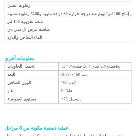
رطوبة العمل
يتم إنتاج 100 لتر/اليوم عند درجة حرارة 30
درجة مئوية
و80% رطوبة نسبية
سعة تخزينية 100 لتر
شاشة عرض ال سي دي
الماء الساخن والبارد
معلومات أخرى
28 قطعة/40hq
13 قطعة/20 قدم
؛
تحميل الحاويات
56x93x160 سم
البعد
190 كجم
الوزن الصافي
R134a
غاز
<75 ديسيبل
مستوى الضوضاء
عملية تصفية مكونة من 8 مراحل
يستخدم مولد الهواء والماء هذا عملية تصفية مكونة من 8 مراحل