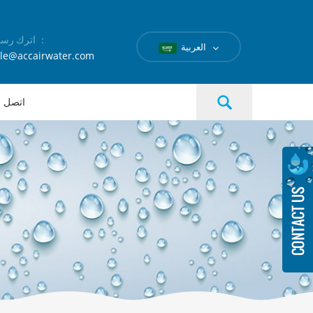
اترك رسالة ：
العربية
le@accairwater.com
اتصل بن