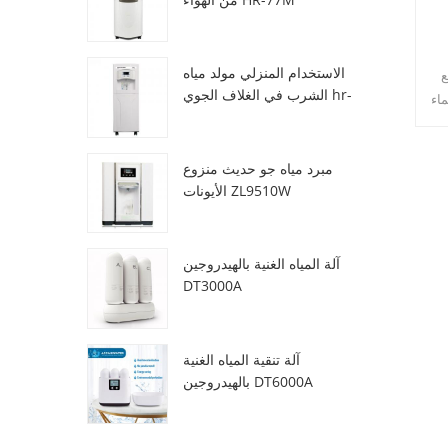
الاستخدام المنزلي مولد مياه
ع
الشرب في الغلاف الجوي hr-
ماء
88c
تر / يوم المولدة في 30 ℃ &
مبرد مياه جو حديث منزوع
الأيونات ZL9510W
آلة المياه الغنية بالهيدروجين
DT3000A
آلة تنقية المياه الغنية
بالهيدروجين DT6000A