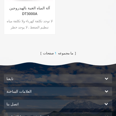
آلة المياه الغنية بالهيدروجين
DT3000A
لا توجد تكلفة كهرباء ولا تكلفة مياه
تنظيم الضغط ، لا يوجد خطر
التسرب توفير الطاقة وحماية
البيئة تعقيم في الوقت الحقيقي ،
تقنية تنشيط لا تلوث ثانوي ، بدون
رائحة غريبة
صفحات ]
[ ما مجموعه
1
تابعنا
العلامات الساخنة
اتصل بنا