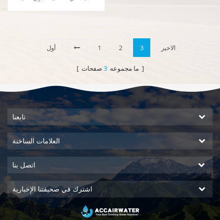
الجودة مع وظيفة لإنتاج المياه من
الهواء ، نظام DOW RO. حار و ناتج
الماء البارد النقي. شاشة عرض
LCD.
الاخير
3
2
1
أول
صفحات ]
[ ما مجموعه
3
تابعنا
العلامات الساخنة
اتصل بنا
اشترك في صحيفتنا الإخبارية