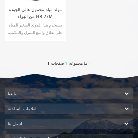
مولد مياه محمول عالي الجودة
من الهواء HR-77M
يستخدم هذا المولد الصغير للمياه
على نطاق واسع للمنزل والمكتب.
يمنحك السلامة ومياه الشرب
النقية ، خرج الماء النقي والساخن.
شاشة عرض LCD.
صفحات ]
[ ما مجموعه
1
تابعنا
العلامات الساخنة
اتصل بنا