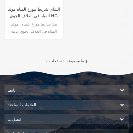
الشاي شريط موزع المياه مولد
المياه في الغلاف الجوي HC-
30LH
هذا شريط موزع المياه ، مولد
المياه في الغلاف الجوي عالية
الجودة مع وظيفة لإنتاج المياه من
الهواء ، نظام DOW RO. حار و ناتج
الماء البارد النقي. شاشة عرض
LCD.
صفحات ]
[ ما مجموعه
1
تابعنا
العلامات الساخنة
اتصل بنا