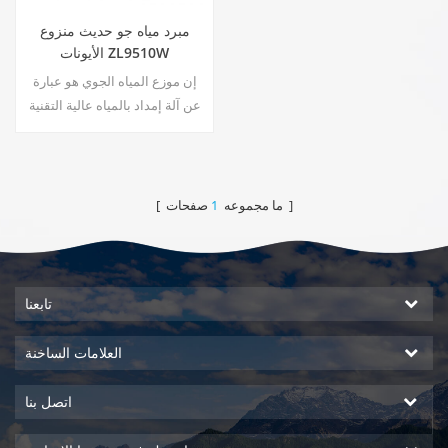
مبرد مياه جو حديث منزوع
الأيونات ZL9510W
إن موزع المياه الجوي هو عبارة
عن آلة إمداد بالمياه عالية التقنية
توفر أعلى جودة لمياه الشرب من
خلال حصاد المياه من الرطوبة في
الهواء.
صفحات ]
[ ما مجموعه
1
تابعنا
العلامات الساخنة
اتصل بنا