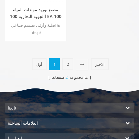
مصنع توريد مولدات المياه
الجوية التجارية 100l EA-100
صلبة وأرقى تصميم صناعي! &
nbsp؛
الاخير
2
1
أول
صفحات ]
[ ما مجموعه
2
تابعنا
العلامات الساخنة
اتصل بنا