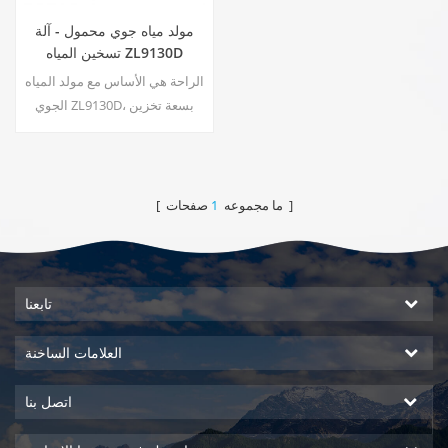
مولد مياه جوي محمول - آلة
تسخين المياه ZL9130D
الراحة هي الأساس مع مولد المياه
الجوي ZL9130D، بسعة تخزين
واسعة تبلغ 17.5 لترًا وشاشة لمس
LED سهلة الاستخدام لسهولة
المراقبة والتحكم. يضمن لك مخرج
الماء المحيط الحصول على مياه
صفحات ]
[ ما مجموعه
1
نقية ونظيفة وقتما تشاء. الفوائد
الرئيسية: مياه شرب نقية؛ مياه
للتدفئة والتبريد؛ لا حاجة للتركيب؛
لا ينتج عنها نفايات10
تابعنا
العلامات الساخنة
اتصل بنا