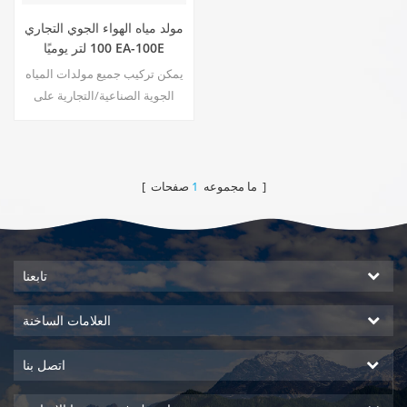
مولد مياه الهواء الجوي التجاري
100 لتر يوميًا EA-100E
يمكن تركيب جميع مولدات المياه
الجوية الصناعية/التجارية على
مقطورات وتجهيزها بمولدات
الطاقة الخاصة بها ونظام الترشيح
وخزانات تخزين المياه والوقود.
تتميز آلة توليد الماء والهواء
صفحات ]
[ ما مجموعه
1
الخاصة بنا بأنظمة هواء وماء
متنقلة تعمل بكامل طاقتها ومكتفية
ذاتيًا ومكتفية ذاتيًا. يتم نقلها
بسهولة أثناء إنتاج ما يصل إلى
تابعنا
آلاف الجالونات من مياه الشرب
النقية العذبة. بيع ال10
العلامات الساخنة
اتصل بنا