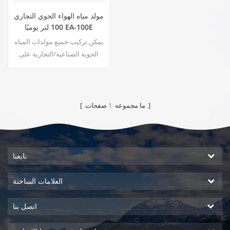
مولد مياه الهواء الجوي التجاري
100 لتر يوميًا EA-100E
يمكن تركيب جميع مولدات المياه
الجوية الصناعية/التجارية على
مقطورات وتجهيزها بمولدات
الطاقة الخاصة بها ونظام الترشيح
وخزانات تخزين المياه والوقود.
تتميز آلة توليد الماء والهواء
صفحات ]
[ ما مجموعه
1
الخاصة بنا بأنظمة هواء وماء
متنقلة تعمل بكامل طاقتها ومكتفية
ذاتيًا ومكتفية ذاتيًا. يتم نقلها
بسهولة أثناء إنتاج ما يصل إلى
تابعنا
آلاف الجالونات من مياه الشرب
النقية العذبة. بيع ال10
العلامات الساخنة
اتصل بنا