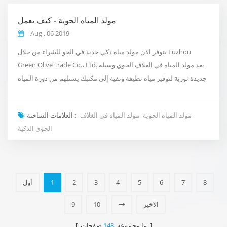
مولد المياه الجوية - كيف يعمل
Aug , 06 2019
يتوفر الآن مولد مياه ذكي جديد في الجو للشراء من خلال Fuzhou
Green Olive Trade Co.، Ltd. يعد مولد المياه في الغلاف الجوي وسيلة
جديدة ثورية لتوفير مياه نظيفة ونقية إلى مكتبك يستلهم من دورة المياه
الطبيعية في الكوكب. بدلاً من استخدام السباكة التقليدية أو الشحن في
المياه المعبأة في زجاجات باهظة الثمن. إنه يأخذ الهواء المحيط بنا
مولد المياه الجوية
مولد المياه في الغلاف
العلامات الساخنة :
ويحوله إلى ماء من خلال سلسلة من عمليات التكثيف والترشيح والتنقية.
الجوي الذكية
معرفة ال...
8
7
6
5
4
3
2
1
أول
الاخير
10
9
صفحات ]
[ ما مجموعه
148