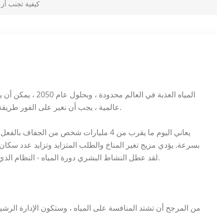
كيفية تجنب أزمة
عالمية ، يجب أن نغير على الفور طريقة استخدامنا للمياه وإدارتها. فيما يلي خمس طرق للبدء.
يعاني اليوم ما يقرب من 4 مليارات شخص من ا
بسرعة. يؤدي مزيج تغير المناخ والطلب المتزايد وتزايد عدد سكان ا
لقد عطل النشاط البشري دورة المياه - النظام الذي ينتج المياه ويعيد تدويرها - ويجب الآن إصلاحه كأولوية.
من المرجح أن تشتد المنافسة على المياه ، وستكون الإدارة الرشيدة