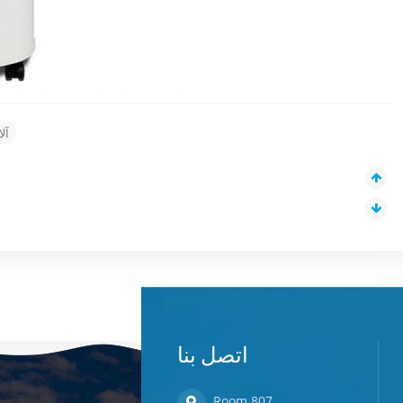
آل
اتصل بنا
Room 807,