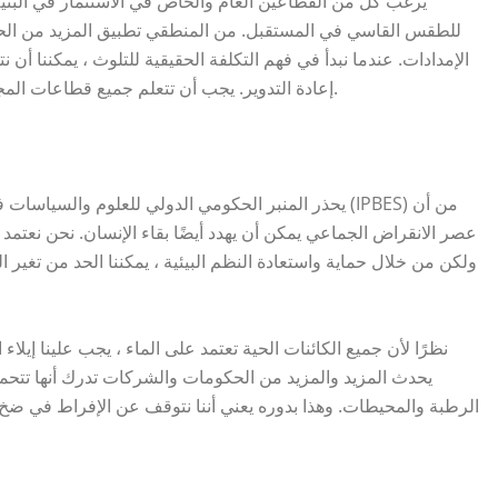
يرغب كل من القطاعين العام والخاص في الاستثمار في البنية ال
للطقس القاسي في المستقبل. من المنطقي تطبيق المزيد من الحلو
الإمدادات. عندما نبدأ في فهم التكلفة الحقيقية للتلوث ، يمكننا 
إعادة التدوير. يجب أن تتعلم جميع قطاعات المجتمع كيفية إدارة موارد المياه بطريقة تعزز دورة المياه.
يحذر المنبر الحكومي الدولي للعلوم والسياسات في مجال 
عصر الانقراض الجماعي يمكن أن يهدد أيضًا بقاء الإنسان. نحن نعتمد 
ولكن من خلال حماية واستعادة النظم البيئية ، يمكننا الحد من تغير ا
نظرًا لأن جميع الكائنات الحية تعتمد على الماء ، يجب علينا إيلاء ا
يحدث المزيد والمزيد من الحكومات والشركات تدرك أنها تتحمل
الرطبة والمحيطات. وهذا بدوره يعني أننا نتوقف عن الإفراط في ضخ الم