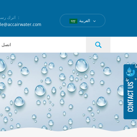
اترك رسالة ：
العربية
le@accairwater.com
اتصل بن