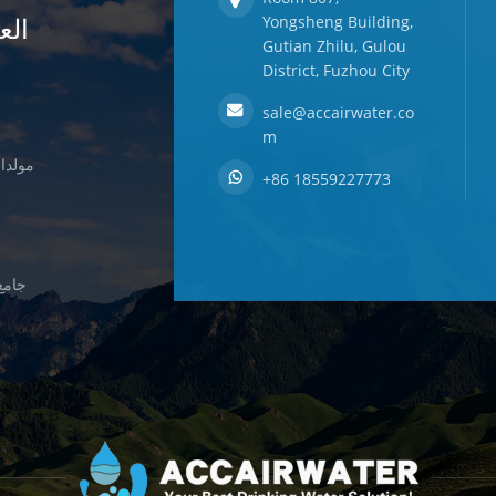
الع
Yongsheng Building,
Gutian Zhilu, Gulou
District, Fuzhou City
sale@accairwater.co
m
مولدات
+86 18559227773
جامع