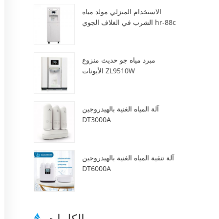
الاستخدام المنزلي مولد مياه
الشرب في الغلاف الجوي hr-88c
مبرد مياه جو حديث منزوع
الأيونات ZL9510W
آلة المياه الغنية بالهيدروجين
DT3000A
آلة تنقية المياه الغنية بالهيدروجين
DT6000A
الكلمات