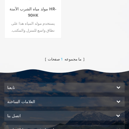
مولد مياه الشرب الآمنة HR-
90HK
يستخدم مولد المياه هذا على
نطاق واسع للمنزل والمكتب.
ساخن & أمبير ؛ إخراج الماء النقي
البارد 30 لتر / يوم المولدة في 30
℃ & أمبير ؛ 80٪ رطوبة نسبية.
صفحات ]
[ ما مجموعه
1
تابعنا
العلامات الساخنة
اتصل بنا