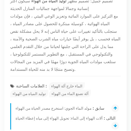
تصميم جميل: تصميم مظهر
توليد المياه من الهواء
سيكون أكثر
إنسانية وجمالا لمواجهة جماليات المنازل الحديثة
مع التركيز على الموارد المائية وتعزيز الوعي البيئي ، فإن مولدات
المياه الهوائية ، كوسيلة مبتكرة للحصول على مصادر المياه ،
ستجلب بالتأكيد تغييرات على حياة الناس إنه لا يحل مشكلة نقص
المياه فحسب ، بل يوفر أيضًا خيارات مياه الشرب الصحية والآمنة ،
مما يدل على الراحة التي جلبتها لحياتنا من خلال التقدم العلمي
والتكنولوجي في المستقبل ، مع التطوير المستمر للتكنولوجيا ،
ستلعب مولدات المياه الجوية دورًا مهمًا في المزيد من المجالات
وتصبح منتجًا لا بد منه للحياة المستدامة.
العلامات الساخنة :
الماء خارج آلة الهواء
آلة تصنع الماء من الهواء
توليد المياه من الهواء
سابق :
مولد الماء الجوي: استخرج مصدر الحياة من الهواء
التالى :
آلات الهواء إلى الماء: تحويل الهواء إلى مياه إعطاء الحياة