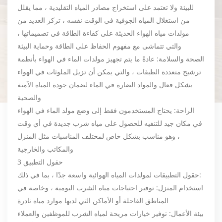
للبيئة ولا تعتمد على استخراج مصادر المياه التقليدية ، مما يقلل
من استغلال المياه الجوفية في الوقت نفسه ، تركز العديد من
مولدات مياه الهواء الحديثة على كفاءة الطاقة في تصميماتها ،
والتي تتماشى مع مفهوم الحفاظ على الطاقة وحماية البيئة
الصحة والسلامة: عادةً ما يتم تجهيز مولدات الماء في الهواء بأنظمة
ترشيح متعددة الطبقات ، والتي يمكن أن تزيل الملوثات في الهواء
بشكل فعال والمواد الضارة في الماء لضمان جودة المياه الآمنة
والصحية
الراحة: يحتاج المستخدمون فقط إلى وضع مولد الماء في الهواء
في مكان جيد للتنفيه للحصول على مياه شرب جديدة في أي وقت
، وهو مناسب بشكل خاص لمختلف المناسبات مثل المنزل
والمكاتب والخارجية
3 حقول التطبيق
حقول التطبيقات لمولدات المياه الهوائية واسعة جدًا ، بما في ذلك:
استخدام المنزل: توفير احتياجات مياه الشرب اليومية ، وخاصة في
المناطق القاحلة أو الأماكن التي لديها موارد مياه نادرة
بيئة الأعمال: توفير خيارات مريحة لمياه الشرب للموظفين والعملاء