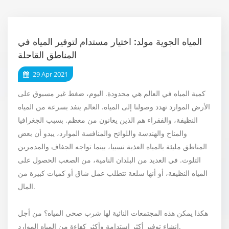
المياه الجوية مولد: اختيار مستدام لتوفير المياه في
المناطق القاحلة
29 Apr 2021
كمية المياه في العالم هي محدودة. اليوم، ضغط غير مسبوق على
الأرض الموارد تهدد وصولنا إلى المياه. العالم ينفد بسرعة من المياه
النظيفة، والفقراء هم الذين يعانون من معظم. بسبب الجغرافيا
والمناخ والهندسة واللوائح والمنافسة الموارد، يبدو أن بعض
المناطق مليئة بالمياه العذبة نسبيا، بينما تواجه الجفاف والمدمرين
التلوث. في العديد من البلدان النامية، من الصعب الحصول على
المياه النظيفة، أو أنها سلعة تتطلب عمل شاق أو كميات كبيرة من
المال.
هكذا يمكن هذه المجتمعات النائية لها شرب صحي المياه؟ من أجل
إنشاء توفير أكثر استدامة وأكثر كفاءة من المياه الموارد.