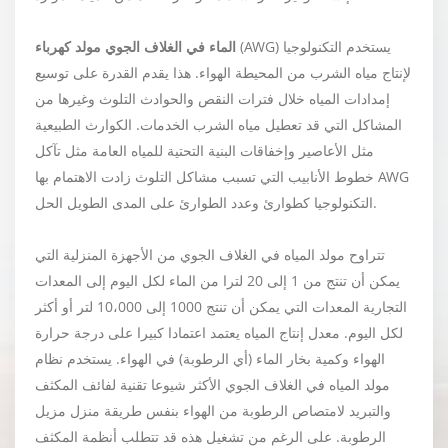
(AWG) يستخدم التكنولوجيا
الماء في الغلاف الجوي
مولد كهرباء
لإنتاج مياه الشرب من المحيطة الهواء. هذا يقدم القدرة على توسيع
إمدادات المياه خلال فترات النقص والحوادث التلوث وغيرها من
المشاكل التي قد تعطيل مياه الشرب الخدمات. الكوارث الطبيعية
مثل الأعاصير وإخفاقات البنية التحتية للمياه العامة مثل تآكل
خطوط الأنابيب التي تسبب مشاكل التلوث زادت الاهتمام بها AWG
التكنولوجيا كطوارئ وعدد الطوارئ على المدى الطويل الحل.
تتراوح مولد المياه في الغلاف الجوي من الأجهزة المنزلية التي
يمكن أن تنتج من 1 إلى 20 لترا من الماء لكل اليوم إلى المعدات
التجارية المعدات التي يمكن أن تنتج 1000 إلى 10،000 لتر أو أكثر
لكل اليوم. معدل إنتاج المياه يعتمد اعتمادا كبيرا على درجة حرارة
الهواء وكمية بخار الماء (أي الرطوبة) في الهواء. يستخدم نظام
مولد المياه في الغلاف الجوي الأكثر شيوعا تقنية لفائف المكثف
والتبريد لامتصاص الرطوبة من الهواء بنفس طريقة منزل مزيل
الرطوبة. على الرغم من تشغيل هذه قد تتطلب أنظمة المكثف