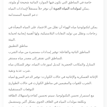
خاصة في المناطق التي تكون فيها الموارد المائية شحيحة أو ملوثة،
أن توفر حلاً مستقلاً لإمدادات المياه.
يمكن
لمولدات المياه الجوية
دعم التنمية المستدامة:
يمكن لتكنولوجيا مياه الهواء أن تقلل من الاعتماد على المياه المعبأة في
زجاجات، وتقلل من توليد النفايات البلاستيكية، ولها أهمية إيجابية لحماية
البيئة.
مناطق التطبيق
المناطق النائية والقاحلة: توفير إمدادات مستمرة من مياه الشرب
للمناطق التي تفتقر إلى مصدر مياه مستقر.
المنازل والمكاتب الحضرية: كبديل لموزعات المياه، توفر للسكان مياه
شرب عذبة ونقية.
الإغاثة العسكرية والإغاثية في حالات الكوارث: توفير الدعم السريع لمياه
الشرب للقوات والمقيمين في مناطق الكوارث في حالات الطوارئ.
التوقعات المستقبلية
مع استمرار تحسن التكنولوجيا، سيتم تحسين كفاءة واستهلاك الطاقة
وتكلفة مولدات المياه في الغلاف الجوي بشكل أكبر. وستشمل