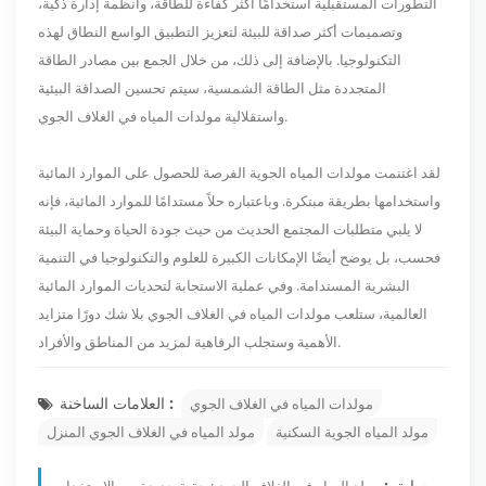
التطورات المستقبلية استخدامًا أكثر كفاءة للطاقة، وأنظمة إدارة ذكية،
وتصميمات أكثر صداقة للبيئة لتعزيز التطبيق الواسع النطاق لهذه
التكنولوجيا. بالإضافة إلى ذلك، من خلال الجمع بين مصادر الطاقة
المتجددة مثل الطاقة الشمسية، سيتم تحسين الصداقة البيئية
واستقلالية مولدات المياه في الغلاف الجوي.
لقد اغتنمت مولدات المياه الجوية الفرصة للحصول على الموارد المائية
واستخدامها بطريقة مبتكرة. وباعتباره حلاً مستدامًا للموارد المائية، فإنه
لا يلبي متطلبات المجتمع الحديث من حيث جودة الحياة وحماية البيئة
فحسب، بل يوضح أيضًا الإمكانات الكبيرة للعلوم والتكنولوجيا في التنمية
البشرية المستدامة. وفي عملية الاستجابة لتحديات الموارد المائية
العالمية، ستلعب مولدات المياه في الغلاف الجوي بلا شك دورًا متزايد
الأهمية وستجلب الرفاهية لمزيد من المناطق والأفراد.
العلامات الساخنة :
مولدات المياه في الغلاف الجوي
مولد المياه الجوية السكنية
مولد المياه في الغلاف الجوي المنزل
سابق :
مولد المياه في الغلاف الجوي: حقبة جديدة من الاستخدام