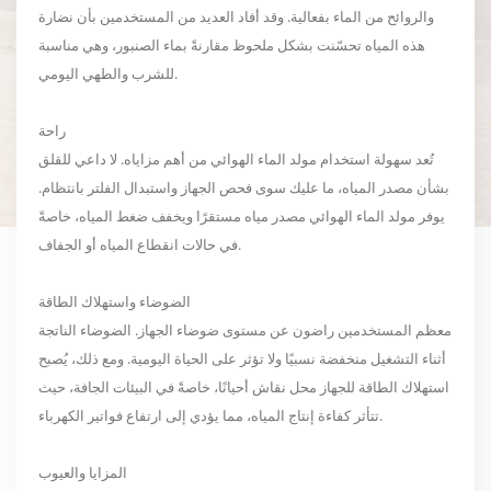
والروائح من الماء بفعالية. وقد أفاد العديد من المستخدمين بأن نضارة
هذه المياه تحسّنت بشكل ملحوظ مقارنةً بماء الصنبور، وهي مناسبة
للشرب والطهي اليومي.
راحة
تُعد سهولة استخدام مولد الماء الهوائي من أهم مزاياه. لا داعي للقلق
بشأن مصدر المياه، ما عليك سوى فحص الجهاز واستبدال الفلتر بانتظام.
يوفر مولد الماء الهوائي مصدر مياه مستقرًا ويخفف ضغط المياه، خاصةً
في حالات انقطاع المياه أو الجفاف.
الضوضاء واستهلاك الطاقة
معظم المستخدمين راضون عن مستوى ضوضاء الجهاز. الضوضاء الناتجة
أثناء التشغيل منخفضة نسبيًا ولا تؤثر على الحياة اليومية. ومع ذلك، يُصبح
استهلاك الطاقة للجهاز محل نقاش أحيانًا، خاصةً في البيئات الجافة، حيث
تتأثر كفاءة إنتاج المياه، مما يؤدي إلى ارتفاع فواتير الكهرباء.
المزايا والعيوب