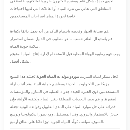
الجوي جيدة بشكل عام. ويعتبره الكثيرون ضروريًا لعائلاتهم، خاصةً في
المناطق التي تعاني من ندرة المياه أو العائلات التي لديها احتياجات
خاصة لجودة المياه. اقتراحات المستخدمين:
قم بصيانة الجهاز وفحصه بانتظام للتأكد من أنه يعمل دائمًا بكفاءة.
قم باستبدال الفلتر حسب ما هو مطلوب في الدليل لضمان استمرار
سلامة جودة المياه.
يجب فهم رطوبة الهواء المحلية قبل الاستخدام لإدارة إنتاج المياه المتوقع
بشكل أفضل.
كحل مبتكر لمياه الشرب،
موردو مولدات المياه الجوية
يُجسّد هذا المنتج
مزيجًا من التكنولوجيا الحديثة ومفاهيم حماية البيئة. وقد أثبتت آراء
المستخدمين ذوي الخبرة الجيدة جدواه العملية في المنازل والمؤسسات
الصغيرة. ورغم بعض التحديات المتعلقة بتغير المناخ وتكلفته الأولية، فإن
قدراته على حل موارد المياه على المدى الطويل وفوائده البيئية تجعله
جديرًا بالاستثمار والترويج. وفي المستقبل، ومع تطور التكنولوجيا وتوسع
السوق، سيلعب مُولّد المياه الجوية دورًا هامًا على نطاق أوسع.