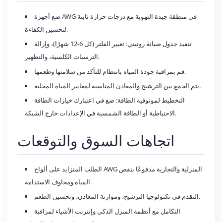
ضع أجهزة AWG في منطقة جيدة التهوية مع درجات حرارة ثابتة
لتحسين الكفاءة.
تنفيذ جدول صيانة روتيني: تغيير الفلتر (كل 6-12 شهرًا)، وإزالة
الترسبات الكلسية، والتطهير.
قم بمراقبة جودة المياه بانتظام للتأكد من سلامتها وطعمها.
يتم الجمع بين الترشيح والمعادن المناسبة لمعايير المياه المحلية.
التخطيط لموثوقية الطاقة: ضع في اعتبارك خيارات الطاقة
الاحتياطية أو الطاقة الشمسية في الإعدادات خارج الشبكة.
اتجاهات السوق والتوقعات
الطلب المتزايد على ألواح AWG المنزلية والتجارية مدفوعًا بنقص
المياه ومخاوف الاستدامة.
التقدم في تكنولوجيا الترشيح، وموازنة المعادن، وتحسين الطعم.
التكامل مع أنظمة المنزل الذكي وإنترنت الأشياء لمراقبة