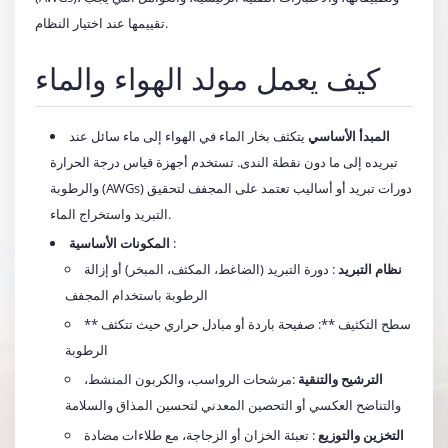
تقييمها عند اختيار النظام.
كيف يعمل مولد الهواء والماء
المبدأ الأساسي
يتكثف بخار الماء في الهواء إلى ماء سائل عند
تبريده إلى ما دون نقطة الندى. تستخدم أجهزة قياس درجة الحرارة
والرطوبة (AWGs) دورات تبريد أو أساليب تعتمد على المجفف لتحقيق
التبريد واستخراج الماء.
:
المكونات الأساسية
نظام التبريد
: دورة التبريد (الضاغط، المكثف، المبخر) أو إزالة
الرطوبة باستخدام المجفف
** سطح التكثيف **: صفيحة باردة أو مبادل حراري حيث تتكثف
الرطوبة
الترشيح والتنقية
:مرشحات الرواسب، والكربون المنشط،
والتناضح العكسي أو التحصين المعدني لتحسين المذاق والسلامة
التخزين والتوزيع
: تعبئة الخزان أو الزجاجة، مع طلاءات مضادة