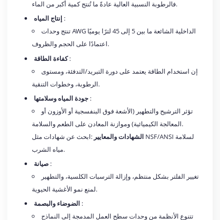
فالرطوبة النسبية العالية عادةً ما تُنتج كمية أكبر من الماء.
:
إنتاج المياه
تنتج وحدات AWG الداخلية الشائعة ما بين 5 إلى 45 لترًا يوميًا
اعتمادًا على الحجم والظروف.
:
كفاءة الطاقة
إن استخدام الطاقة يعتمد على دورة التبريد/التدفئة، ومستوى
الرطوبة، وخطوات التنقية.
:
جودة المياه وسلامتها
تؤثر الترشيح والتطهير (الأشعة فوق البنفسجية أو الأوزون أو
المعالجة الكيميائية) وموازنة المعادن على الطعم والسلامة.
الشهادات والمعايير
:ابحث عن شهادات مثل NSF/ANSI لسلامة
مياه الشرب.
:
صيانة
تغيير الفلتر بشكل منتظم، وإزالة الترسبات الكلسية، والتطهير
لمنع نمو الأغشية الحيوية.
:
الضوضاء والبصمة
تتنوع الأنظمة من وحدات سطح العمل المدمجة إلى النماذج