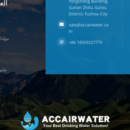
الع
Yongsheng Building,
Gutian Zhilu, Gulou
District, Fuzhou City
sale@accairwater.co
m
مولدات
+86 18559227773
جامع