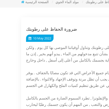
اظ على رطوبتك
/
مولد الماء الجوي
/
الصفحة الرئيسية
ضرورة الحفاظ على رطوبتك
10 May 2022
رطوبتك وتناول أوقياتنا الموصى بها كل يوم , ولكن
دخولهم من الماء , يبدو أنهم بخير , إذن ما 's الصفقة الكبيرة؟ يعد استهلاك
م جميع الأعراض التي قد تكون مصابًا بالجفاف . يوفر
جب أن تظل مرنة وتوقف الإجهاد والالتواء . بالإضافة
والإنفلونزا , تطرد السموم الضارة من الجسم بالكامل
لمرض والتعب , من المهم أن يكون جسمك رطبًا ليحارب