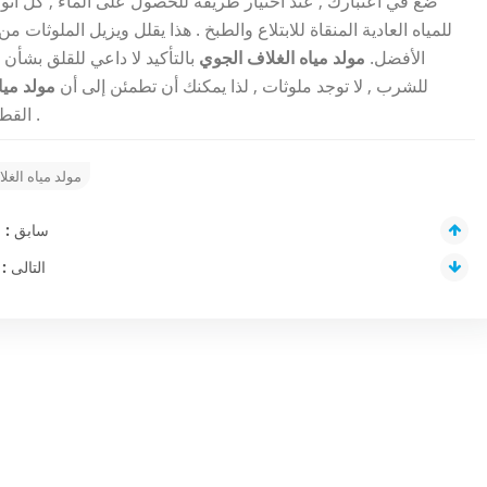
ضع في اعتبارك , عند اختيار طريقة للحصول على الماء , كل أنواع
للمياه العادية المنقاة للابتلاع والطبخ . هذا يقلل ويزيل الملوثات من ا
الأفضل.
مولد مياه الغلاف الجوي
بالتأكيد لا داعي للقلق بشأن 
للشرب , لا توجد ملوثات , لذا يمكنك أن تطمئن إلى أن
مولد ميا
القطاعات , بإمكانيات متنوعة , هناك دائمًا واحدًا مناسبًا لك .
مولد مياه الغل
سابق :
ا
التالى :