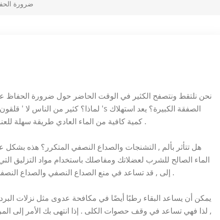
ضرورة الحف
نحن نلتقط ونتصفح الكثير في الوقت الحاضر حول ضرورة الحفاظ على 
لماذا؟ كثير من الناس لا ' قلقون بشأن تتبع م
كمية كافية من الماء العادي طريقة سهلة للعناية بجسمك بالكامل من أعلى إلى أسفل , داخل وخارج .
هل تتأثر بألم , التشنجات والصداع النصفي المتكرر؟ هذه بشكل عا
الماء الصالح للشرب لعضلاتك ومفاصلك باستخدام مواد التزليق التي ي
إلى , قد تساعد في منع الصداع النصفي والصداع النصفي عن طريق تنظيم كميات الملح والكهارل في الجسم .
يمكن أن يساعد البقاء رطبًا أيضًا في مكافحة عدوى مثل نزلات البرد 
, لذا فهي تساعد في وقف حصوات الكلى . إذا انتهى بك الأمر إلى ا