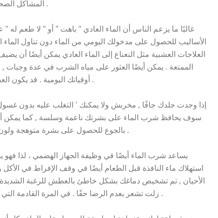
المشاكل الصحية ويعيدك إلى قدميك . , خاصة إذا كنت مصابًا بالحمى .
غالبًا ما يزعم الناس أن الماء العادي " باهت " أو " لا طعم له " ع
الأساليب للحصول على مدخولك اليومي من الماء دون تناول الماء ال
العلاجات العشبية مثل النعناع إلى الماء العادي يمكن أيضًا أن يضي
الممتعة . يمكن أيضًا العثور على مياه الشرب في عدة وجبات , مث
أوقياتك اليومية . قد يكون العصير والحليب كامل الدسم أيضًا من أنواع المياه العادية .
إذا وجدت جلدك جافًا , مخربش ولا يمكنك ' التغلب عليه بدون غسول
سوف يحافظ شرب الماء على بشرتك ناعمة وسلسة , كما يمكن أن يس
بالجوع للحصول على بشرة متوهجة ولون أفضل , حاول تناول المزيد من الماء العادي باستمرار .
يساعد شرب الماء أيضًا في وظيفة الجهاز الهضمي ، لذا فهو 
استهلاك ماء النافذة قبل الطعام أيضًا في وقف الإفراط في الأكل 
الأحيان , تم تشخيص دماغك بشكل خاطئ بالعطش للرغبة الشديدة في
زلت تشعر بعدم الرضا حقًا . في المرة القادمة التي يكون فيها هجوم وجبة خفيفة , حاول تناول ماء النافذة .