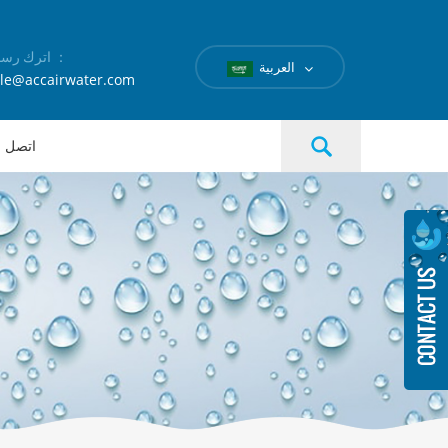
اترك رسالة ：
العربية
le@accairwater.com
اتصل بن