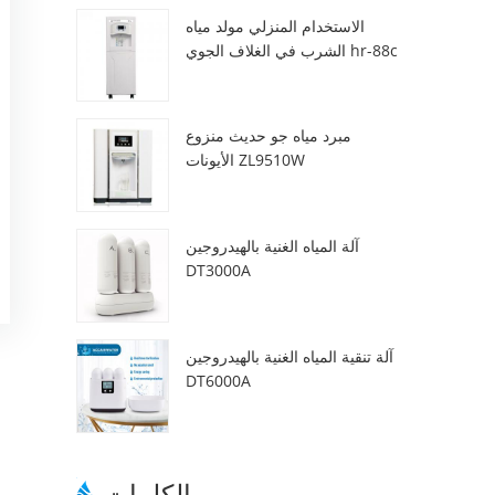
الاستخدام المنزلي مولد مياه
الشرب في الغلاف الجوي hr-88c
مبرد مياه جو حديث منزوع
الأيونات ZL9510W
آلة المياه الغنية بالهيدروجين
DT3000A
آلة تنقية المياه الغنية بالهيدروجين
DT6000A
الكلمات