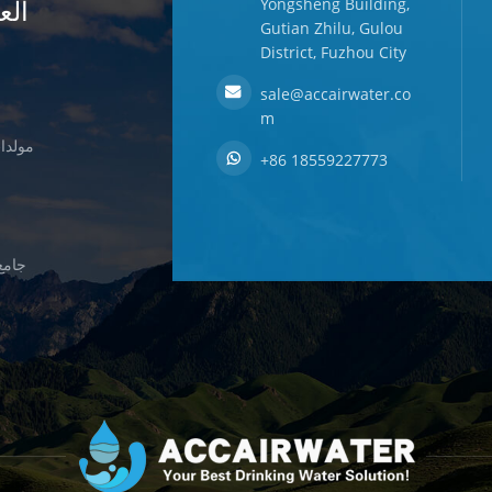
الع
Yongsheng Building,
Gutian Zhilu, Gulou
District, Fuzhou City
sale@accairwater.co
m
مولدات
+86 18559227773
جامع