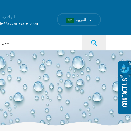
اترك رسالة ：
العربية
le@accairwater.com
اتصل بن