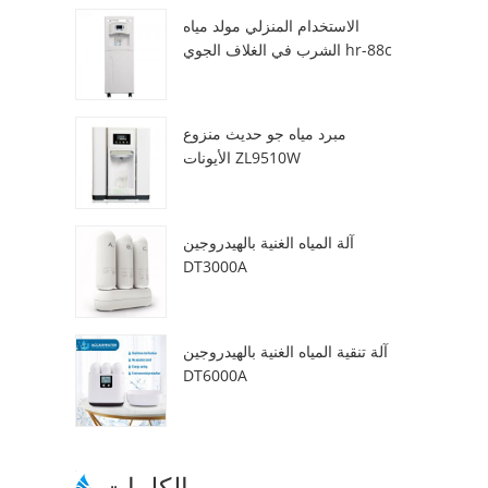
الاستخدام المنزلي مولد مياه
الشرب في الغلاف الجوي hr-88c
مبرد مياه جو حديث منزوع
الأيونات ZL9510W
آلة المياه الغنية بالهيدروجين
DT3000A
آلة تنقية المياه الغنية بالهيدروجين
DT6000A
الكلمات