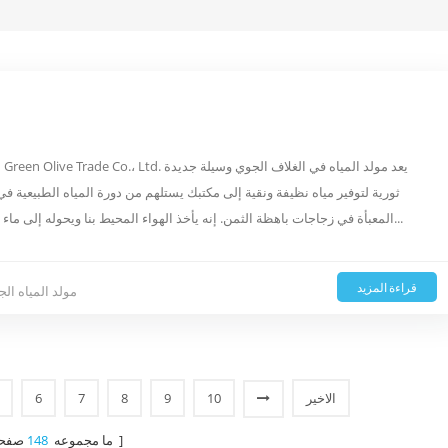
ثورية لتوفير مياه نظيفة ونقية إلى مكتبك يستلهم من دورة المياه الطبيعية في
المعبأة في زجاجات باهظة الثمن. إنه يأخذ الهواء المحيط بنا ويحوله إلى ماء من خلال سلسلة من عمليات التكثيف والترشيح والتنقية. معرفة ال...
قراءة المزيد
مولد المياه الج
الاخير
10
9
8
7
6
صفحات ]
[ ما مجموعه
148