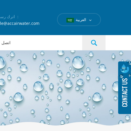
اترك رسالة ：
العربية
le@accairwater.com
اتصل بن