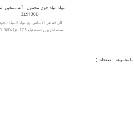
مولد مياه جوي محمول - آلة تسخين المي
ZL9130D
الراحة هي الأساس مع مولد المياه الجو
ZL9130D، بسعة تخزين واسعة تبلغ 
وشاشة لمس LED سهلة الاستخدام 
المراقبة والتحكم. يضمن لك مخرج الماء
المحيط الحصول على مياه نقية ونظيفة وقت
تشاء. الفوائد الرئيسية: مياه شرب نقية؛ مي
]
[ ما مجموعه
1
للتدفئة والتبريد؛ لا حاجة للتركيب؛ لا ينتج ع
نفايات10