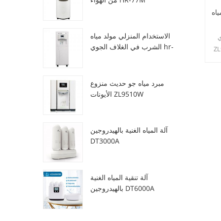
اه
الاستخدام المنزلي مولد مياه
ي
الشرب في الغلاف الجوي hr-
17.5 لترًا
88c
لسهولة
مبرد مياه جو حديث منزوع
ما
الأيونات ZL9510W
اه
نها
آلة المياه الغنية بالهيدروجين
DT3000A
آلة تنقية المياه الغنية
بالهيدروجين DT6000A