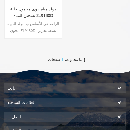
مولد مياه جوي محمول - آلة
تسخين المياه ZL9130D
الراحة هي الأساس مع مولد المياه
الجوي ZL9130D، بسعة تخزين
واسعة تبلغ 17.5 لترًا وشاشة لمس
LED سهلة الاستخدام لسهولة
المراقبة والتحكم. يضمن لك مخرج
الماء المحيط الحصول على مياه
صفحات ]
[ ما مجموعه
1
نقية ونظيفة وقتما تشاء. الفوائد
الرئيسية: مياه شرب نقية؛ مياه
للتدفئة والتبريد؛ لا حاجة للتركيب؛
لا ينتج عنها نفايات10
تابعنا
العلامات الساخنة
اتصل بنا