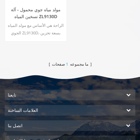
مولد مياه جوي محمول - آلة
تسخين المياه ZL9130D
الراحة هي الأساس مع مولد المياه
الجوي ZL9130D، بسعة تخزين
واسعة تبلغ 17.5 لترًا وشاشة لمس
LED سهلة الاستخدام لسهولة
المراقبة والتحكم. يضمن لك مخرج
الماء المحيط الحصول على مياه
صفحات ]
[ ما مجموعه
1
نقية ونظيفة وقتما تشاء. الفوائد
الرئيسية: مياه شرب نقية؛ مياه
للتدفئة والتبريد؛ لا حاجة للتركيب؛
لا ينتج عنها نفايات10
تابعنا
العلامات الساخنة
اتصل بنا