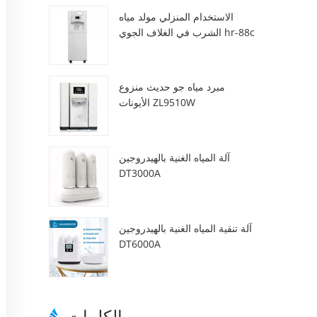
الاستخدام المنزلي مولد مياه
الشرب في الغلاف الجوي hr-88c
مبرد مياه جو حديث منزوع
الأيونات ZL9510W
آلة المياه الغنية بالهيدروجين
DT3000A
آلة تنقية المياه الغنية بالهيدروجين
DT6000A
الكلمات