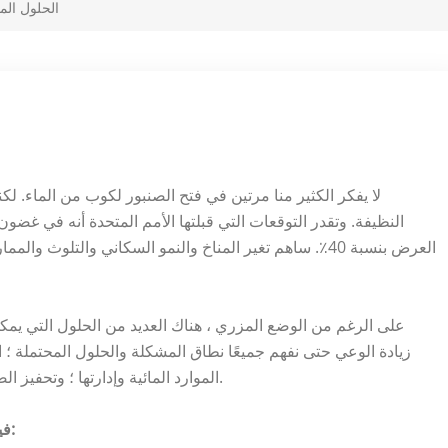
الحلول المم
لا يفكر الكثير منا مرتين في فتح الصنبور لكوب من الماء. لكنه
النظيفة. وتقدر التوقعات التي قبلتها الأمم المتحدة أنه في غضو
العرض بنسبة 40٪. ساهم تغير المناخ والنمو السكاني والتلوث 
على الرغم من الوضع المزري ، هناك العديد من الحلول التي يمكن 
زيادة الوعي حتى نفهم جميعًا نطاق المشكلة والحلول المحتملة ؛ ا
الموارد المائية وإدارتها ؛ وتحفيز الصناعة والحكومات والأفراد على اتخاذ إجراءات جماعية.
إحداث فرق:
في