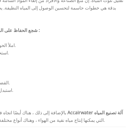
تقليل تلوث المياه. إن منع الصناعة والأفراد من إلقاء المواد السامة 
بدقة هي خطوات حاسمة لتحسين الوصول إلى المياه النظيفة. يج
:
شجع الحفاظ على المياه. بعض النصائح اليومية التي يمكننا القيام بها تشمل
املأ الحوض بالماء بدلاً من ترك الماء ينساب عند غسل الأطباق.
استخدم دلوًا لالتقاط الماء أثناء انتظارك للدش حتى يسخن.
القضاء على التسربات من الأحواض والحنفيات والمراحيض.
استبدل رأس الدش عالي التدفق برأس دش منخفض التدفق.
آلة
تصنيع المياه
Accairwater
بالإضافة إلى ذلك ، هناك أيضًا اتجاه في مجتمع اليوم لإنتاج آلات تخفف من نقص المياه. تنتج
للزراعة والعمل والحياة.
التي يمكنها إنتاج مياه نقية من الهواء ، وهناك أنواع مختل