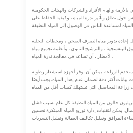
بالأزمة وإلهام الأفراد والشركات والهيئات الحكومية
لناس حول نطاق وتأثير ندرة المياه ، وكيفية الحفاظ على
مثل إعادة تدوير مياه الصرف الصحي ، ومحطات التحلية
ق البنفسجية ، والترشيح النانوي ، وأنظمة تجميع مياه
الأمطار ، أن تساعد في معالجة ندرة المياه.
قرب من 70٪ من مياهنا العذبة تستخدم للزراعة. يمكن أن توفر أجهزة استشعار رطوبة
بيانات أكثر دقة لضمان عدم إهدار المياه. يجب أيضًا
سين البنية التحتية للمياه. في الولايات المتحدة ، يتم فقدان 2.1 تريليون جالون من المياه النظيفة كل عام بسبب فشل
للمال. يمكن لتقنيات إدارة توزيع المياه المبتكرة تحسين