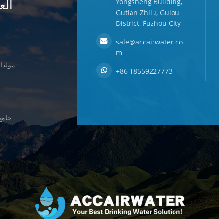
الع
Yongsheng Building,
Gutian Zhilu, Gulou
District, Fuzhou City
sale@accairwater.co
m
مولدات
+86 18559227773
جامع