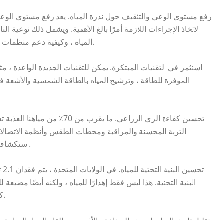
رفع مستوى الوعي والتثقيف حول ندرة المياه. يعد رفع مستوى الوعي 
لاتخاذ الإجراءات اللازمة أمرًا بالغ الأهمية. ويشمل ذلك توعية ا
المياه ، وكيفية دعم منظمات المياه لمساعدة الناس في الوصول إلى المياه النظيفة.
استثمر في التقنيات المبتكرة. يمكن للتقنيات الجديدة الواعدة ، 
الموفرة للطاقة ، وترشيح المياه بالطاقة الشمسية والأشعة فو
تحسين كفاءة الري الزراعي. ما ي
التربة المحسنة والمراقبة ومحطات الطقس وأنظمة الاتصالات 
استكشاف زراعة المحاصيل التي تستهلك كميات أقل من المياه.
تح
البنية التحتية. هذا ليس فقط إهدارًا للمياه ، ولكنه أيضًا مضيعة 
كفاءة المرافق وتقليل تكاليف العمالة وتقليل التسربات.