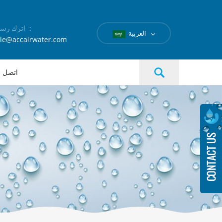
اترك رسالة ：
العربية
le@accairwater.com
اتصل بن